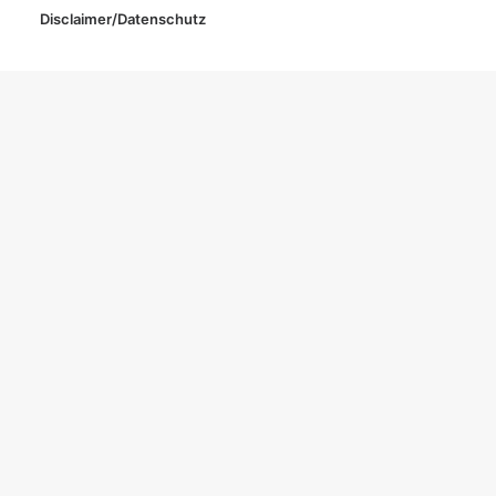
Disclaimer/Datenschutz
© 2020 Zahntechnik Stecher ·
Impressum
·
Datenschutz