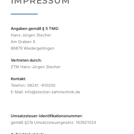
IMPRESSUM
ÜBER UNS
PHILOSOPHIE
KURSE
Angaben gemäß § 5 TMG:
KONTAKT
Hans-Jürgen Stecher
STELLENGESUCHE
Am Graben 6
86879 Wiedergeltingen
VERMIETUNG
Vertreten durch:
ZTM Hans-Jürgen Stecher
Kontakt:
Telefon: 08241 -910200
E-Mail: info@stecher-zahntechnik.de
Umsatzsteuer-Identifikationsnummer:
gemäß §27a Umsatzsteuergesetz: 163921024